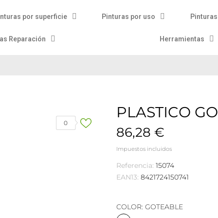
nturas por superficie
Pinturas por uso
Pinturas
ras Reparación
Herramientas
PLASTICO G
0
86,28 €
Impuestos incluidos
Referencia:
15074
EAN13:
8421724150741
COLOR: GOTEABLE
GOTEABLE