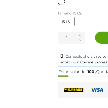
Tamaño: 15 LS.
15 LS.
Cómpralo ahora
y recíba
agosto
con
Correos Express
¡Están volando!
100
¡Queda