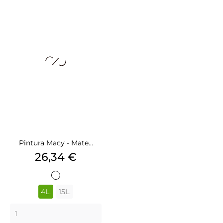
Pintura Macy - Mate...
Precio
26,34 €
BLANCO
4L.
15L.