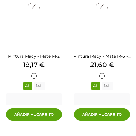
Pintura Macy - Mate M-2
Pintura Macy - Mate M-3 -...
Precio
Precio
19,17 €
21,60 €
BLANCO
BLANCO
4L.
14L.
4L.
14L.
AÑADIR AL CARRITO
AÑADIR AL CARRITO