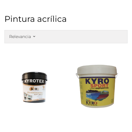
Pintura acrílica
Relevancia
keyboard_arrow_down