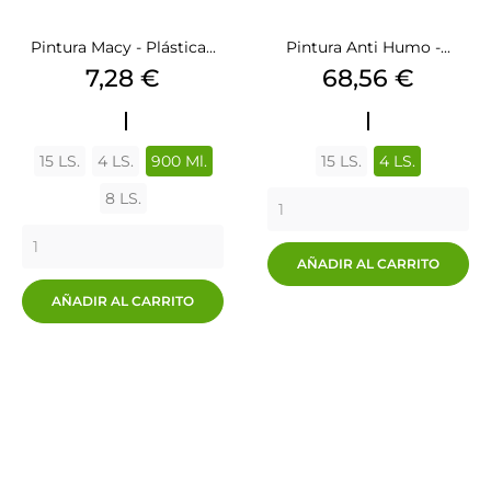
Pintura Macy - Plástica...
Pintura Anti Humo -...
Precio
Precio
7,28 €
68,56 €
BASE
BASE
PINT.ANTI-
P
M
HUMOS-
15 LS.
4 LS.
900 Ml.
15 LS.
4 LS.
MANCHAS
8 LS.
AÑADIR AL CARRITO
AÑADIR AL CARRITO