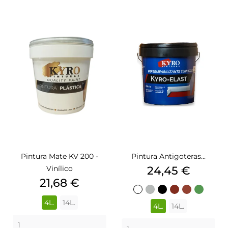
Pintura Mate KV 200 -
Pintura Antigoteras...
Precio
Vinílico
24,45 €
Precio
21,68 €
BLANCO
GRIS
NEGRO
ROJO
ROJO
VERDE
4L.
14L.
400
TEJA
4L.
14L.
210