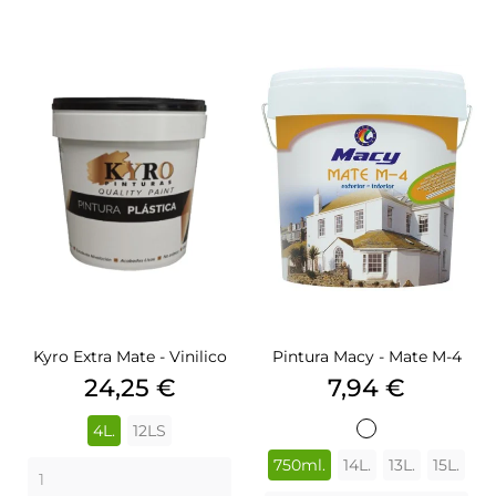
Kyro Extra Mate - Vinilico
Pintura Macy - Mate M-4
Precio
Precio
24,25 €
7,94 €
4L.
12LS
BLANCO
750ml.
14L.
13L.
15L.