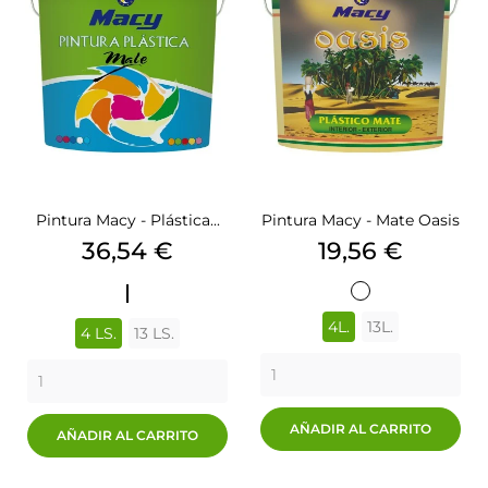
Pintura Macy - Plástica...
Pintura Macy - Mate Oasis
Precio
Precio
36,54 €
19,56 €
OASIS
BLANCO
4L.
13L.
4 LS.
13 LS.
AÑADIR AL CARRITO
AÑADIR AL CARRITO