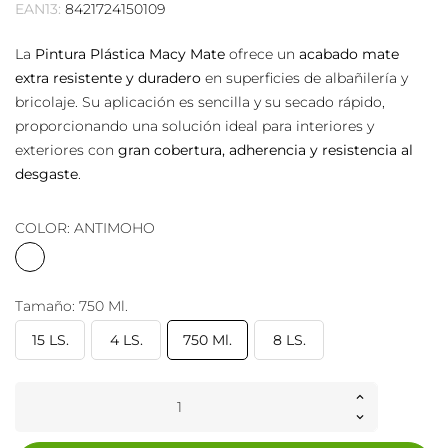
EAN13:
8421724150109
La
Pintura Plástica Macy Mate
ofrece un
acabado mate
extra resistente y duradero
en superficies de albañilería y
bricolaje. Su aplicación es sencilla y su secado rápido,
proporcionando una solución ideal para interiores y
exteriores con
gran cobertura, adherencia y resistencia al
desgaste
.
COLOR: ANTIMOHO
ANTIMOHO
Tamaño: 750 Ml.
15 LS.
4 LS.
750 Ml.
8 LS.