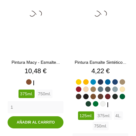
Pintura Macy - Esmalte...
Pintura Esmalte Sintético...
Precio
Precio
10,48 €
4,22 €
ROBLE
CAOBA
WENGUE
EMBERO
SAPELLY
NOGAL
ROBLE
NOGAL
AMARILLO
AMARILLO
AZUL
AZUL
AZUL
AZUL
BEIGE
CLARO
CENIZA
LIMÓN
BERMELLÓN
REAL
CREMA
ANCLA
GAMUZA
COBALTO
GRIS
LUMINOSO
GRIS
MARINO
GRIS
585
MARFI
375ml.
750ml.
532
563
MARRÓN
529
586
NEGRO
536
543
OCRE
542
AZULADO
PARDO
539
MEDIO
ROJO
551
PERLA
VERDE
528
VERD
GRIS
AMARILLO
NARANJA
ROJO
ROJO
TABACO
567
VERDE
587
VERDE
510
517
BLANCO
549
BURDEOS
509
CARRUAJ
HIERB
ACERO
MEDIO
554
INGLES
CARRUAJE
544
MAYO
PRIMAVERA
501
524
562
514
125ml.
375ml.
4L.
540
568
555
560
559
516
AÑADIR AL CARRITO
750ml.