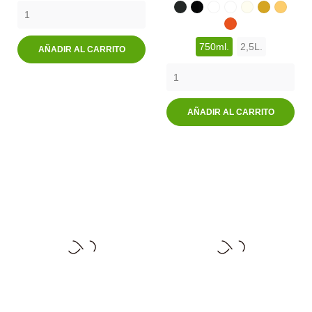
7016
ARES
7017
NEGRO
7011
7018
BLANCO
7012
7019
NARNIA
7020
LIRIO
DISEÑO
ÁMBAR
ANDI
PICAS
7023
7024
7025
7026
HARLEY
7027
7021
7028
7022
7029
7030
750ml.
2,5L.
AÑADIR AL CARRITO
AÑADIR AL CARRITO