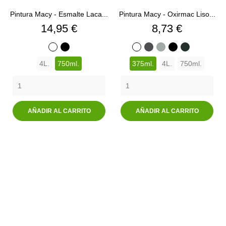
Pintura Macy - Esmalte Laca...
Pintura Macy - Oxirmac Liso...
Precio
Precio
14,95 €
8,73 €
MARRON
GRIS
NEGRO
MARRO
BLANCO
NEGRO
BLANCO
GRIS
GRIS
NEGRO
VERDE
TABACO
ACERO
EFECTO
EFECTO
MEDIO
PERLA
OSCURO
4L.
750ml.
375ml.
4L.
750ml.
EFECTO
FORJA
FORJA
AÑADIR AL CARRITO
AÑADIR AL CARRITO