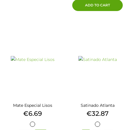
ADD TO CART
Mate Especial Lisos
Satinado Atlanta
Price
Price
€6.69
€32.87
BLANCO
BLANCO