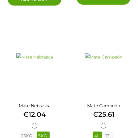
Mate Nebrasca
Mate Campeón
Price
Price
€12.04
€25.61
BLANCO
BLANCO
25KG.
5KG.
4L.
13L.