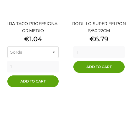
LIJA TACO PROFESIONAL
RODILLO SUPER FELPON
GR.MEDIO
S/50 22CM
Price
Price
€1.04
€6.79
ADD TO CART
ADD TO CART