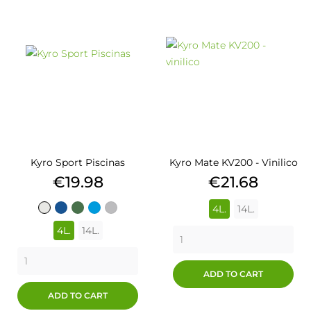
Kyro Sport Piscinas
Kyro Mate KV200 - Vinilico
Price
Price
€19.98
€21.68
4L.
14L.
8001
AZUL
VERDE
Azul
Gris
BLANCO
FRONTÓN
Tenis
Tenis
4L.
14L.
ADD TO CART
ADD TO CART