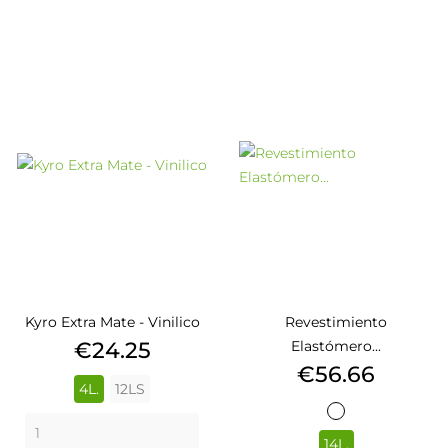
Kyro Extra Mate - Vinilico
Revestimiento
Price
€24.25
Elastómero...
Price
€56.66
4L.
12LS
BLANCO
552
14L.