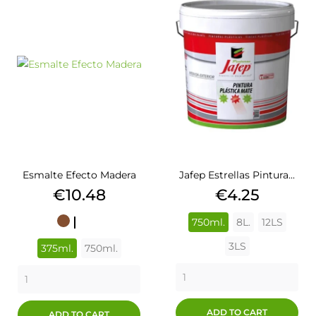
Esmalte Efecto Madera
Jafep Estrellas Pintura...
Price
Price
€10.48
€4.25
750ml.
8L.
12LS
ROBLE
CAOBA
WENGUE
EMBERO
SAPELLY
NOGAL
ROBLE
NOGAL
CLARO
CENIZA
3LS
375ml.
750ml.
ADD TO CART
ADD TO CART