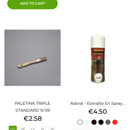
ADD TO CART
PALETINA TRIPLE
Adoral - Esmalte En Spray...
Price
STANDARD N 09
€4.50
Price
€2.58
BLANCO
BLANCO
NEGRO
NEGRO
METALIZA
ROJO
24
18
12
9
15
BRILLO
MATE
BRILLO
MATE
PLATA