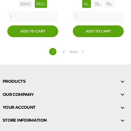
25KG.
5KG.
4L.
13L.
15L.
ADD TO CART
ADD TO CART

1
2
Next

PRODUCTS

OUR COMPANY

YOUR ACCOUNT

STORE INFORMATION