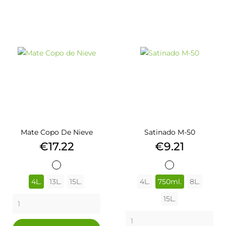
Mate Copo De Nieve
Satinado M-50
Price
Price
€17.22
€9.21
BLANCO
BLANCO
4L.
13L.
15L.
4L.
750ml.
8L.
15L.