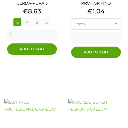
CERDA-PURA 3
PROF.GR.FINO
Price
Price
€8.63
€1.04
6
4
3
5
ADD TO CART
ADD TO CART