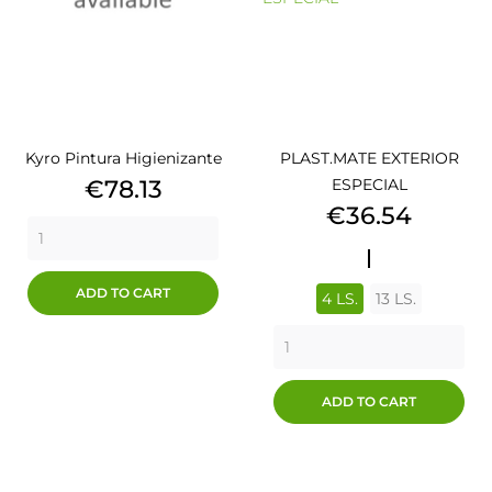
Kyro Pintura Higienizante
PLAST.MATE EXTERIOR
Price
€78.13
ESPECIAL
Price
€36.54
OASIS
ADD TO CART
4 LS.
13 LS.
ADD TO CART