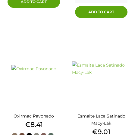
ADD TO CART
ADD TO CART
Oxirmac Pavonado
Esmalte Laca Satinado
Price
€8.41
Macy-Lak
Price
€9.01