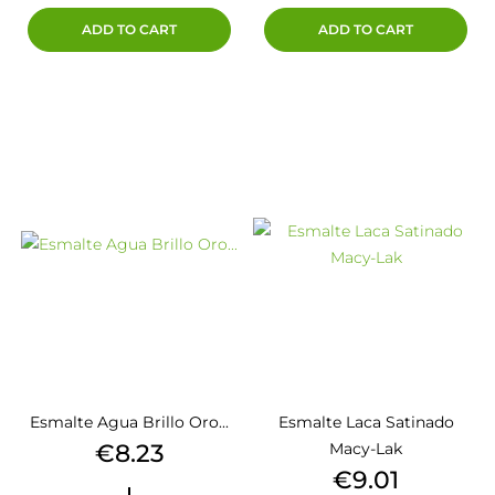
ADD TO CART
ADD TO CART
Esmalte Agua Brillo Oro...
Esmalte Laca Satinado
Price
€8.23
Macy-Lak
Price
€9.01