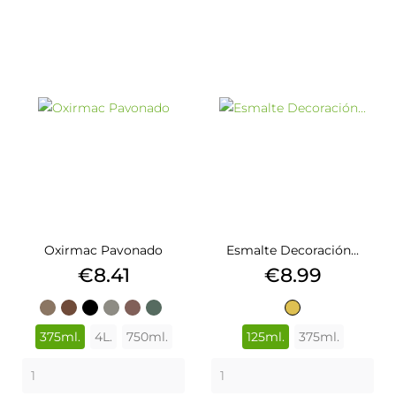
Oxirmac Pavonado
Esmalte Decoración...
Price
Price
€8.41
€8.99
AZUL
ALBERO
MARRÓN
NEGRO
GRIS
ROJO
VERDE
ORO
MARISMA
ÓXIDO
PLATA
TEJA
PERLA
375ml.
4L.
750ml.
125ml.
375ml.