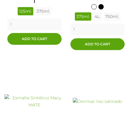
ORO
AMARILLO
BLANCO
NEGRO
125ml.
375ml.
375ml.
4L.
750ml.
ADD TO CART
ADD TO CART