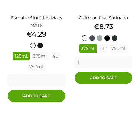
Esmalte Sintético Macy
Oxirmac Liso Satinado
Price
MATE
€8.73
Price
€4.29
MARRON
GRIS
NEGRO
MARR
BLANCO
GRIS
GRIS
NEGRO
VERDE
TABACO
ACERO
EFECTO
EFECT
BLANCO
NEGRO
MEDIO
PERLA
OSCURO
375ml.
4L.
750ml.
EFECTO
FORJA
502
576
125ml.
375ml.
4L.
FORJA
750ml.
ADD TO CART
ADD TO CART