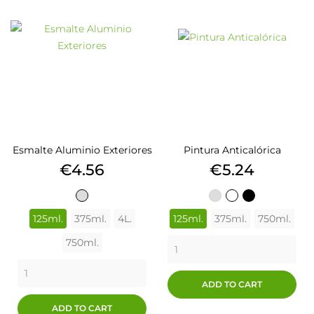
Esmalte Aluminio Exteriores
Pintura Anticalórica
Price
Price
€4.56
€5.24
ALUMINIO
ALUMINIO
BLANCO
NEGRO
125ml.
375ml.
4L.
125ml.
375ml.
750ml.
750ml.
ADD TO CART
ADD TO CART