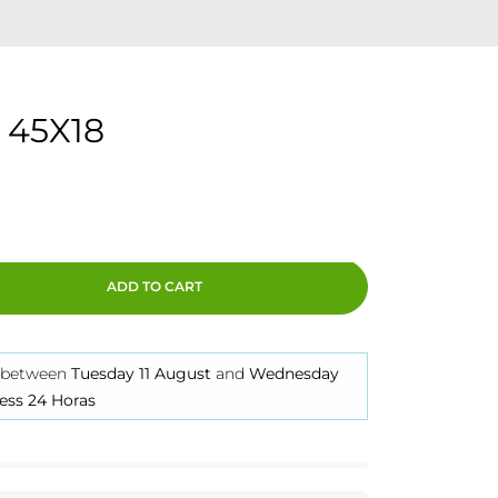
 45X18
ADD TO CART
between
Tuesday 11 August
and
Wednesday
ess 24 Horas