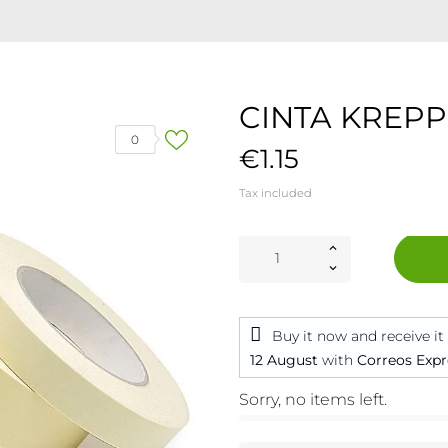
CINTA KREPP
0
€1.15
Tax included
Buy it now
and receive it
12 August
with
Correos Expr
Sorry, no items left.