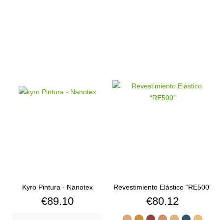
Kyro Pintura - Nanotex
Revestimiento Elástico “RE500”
Price
Price
€89.10
€80.12