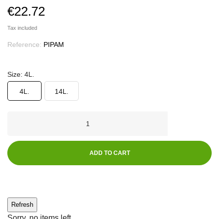
€22.72
Tax included
Reference:
PIPAM
Size: 4L.
4L.
14L.
ADD TO CART
Sorry, no items left.